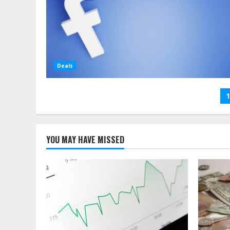
Deals
S
1
d
B
YOU MAY HAVE MISSED