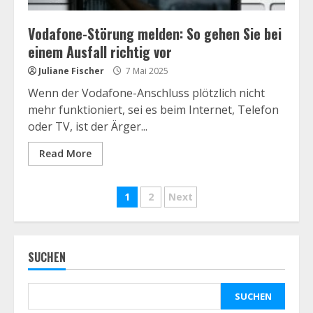
Vodafone-Störung melden: So gehen Sie bei
einem Ausfall richtig vor
Juliane Fischer
7 Mai 2025
Wenn der Vodafone-Anschluss plötzlich nicht
mehr funktioniert, sei es beim Internet, Telefon
oder TV, ist der Ärger...
Read More
Seitennummerierung
1
2
Next
der
Beiträge
SUCHEN
SUCHEN