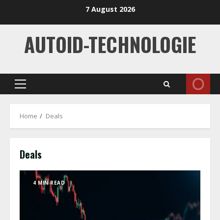
Skip
7 August 2026
to
content
AUTOID-TECHNOLOGIE
Primary
Menu
Home
Deals
Deals
4 MIN READ