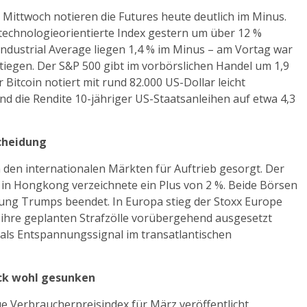
Mittwoch notieren die Futures heute deutlich im Minus.
 technologieorientierte Index gestern um über 12 %
Industrial Average liegen 1,4 % im Minus – am Vortag war
stiegen. Der S&P 500 gibt im vorbörslichen Handel um 1,9
Bitcoin notiert mit rund 82.000 US-Dollar leicht
d die Rendite 10-jähriger US-Staatsanleihen auf etwa 4,3
scheidung
 den internationalen Märkten für Auftrieb gesorgt. Der
 in Hongkong verzeichnete ein Plus von 2 %. Beide Börsen
gung Trumps beendet. In Europa stieg der Stoxx Europe
ihre geplanten Strafzölle vorübergehend ausgesetzt
 als Entspannungssignal im transatlantischen
uck wohl gesunken
e Verbraucherpreisindex für März veröffentlicht.