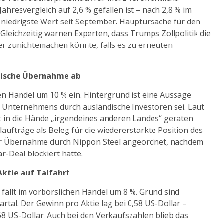
ahresvergleich auf 2,6 % gefallen ist – nach 2,8 % im
er niedrigste Wert seit September. Hauptursache für den
Gleichzeitig warnen Experten, dass Trumps Zollpolitik die
er zunichtemachen könnte, falls es zu erneuten
ndische Übernahme ab
en Handel um 10 % ein. Hintergrund ist eine Aussage
Unternehmens durch ausländische Investoren sei. Laut
t in die Hände „irgendeines anderen Landes“ geraten
laufträge als Beleg für die wiedererstarkte Position des
er Übernahme durch Nippon Steel angeordnet, nachdem
r-Deal blockiert hatte.
Aktie auf Talfahrt
ällt im vorbörslichen Handel um 8 %. Grund sind
tal. Der Gewinn pro Aktie lag bei 0,58 US-Dollar –
68 US-Dollar. Auch bei den Verkaufszahlen blieb das