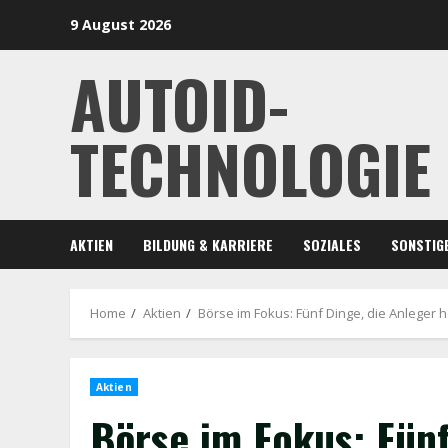
Skip
9 August 2026
to
content
AUTOID-
TECHNOLOGIE
AKTIEN
BILDUNG & KARRIERE
SOZIALES
SONSTIG
Home
Aktien
Börse im Fokus: Fünf Dinge, die Anleger 
Aktien
Börse im Fokus: Fünf