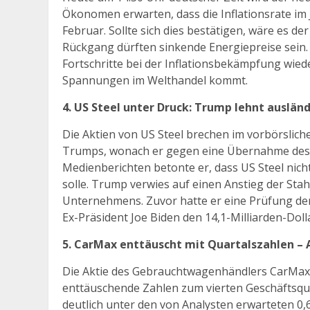
Ökonomen erwarten, dass die Inflationsrate im J
Februar. Sollte sich dies bestätigen, wäre es d
Rückgang dürften sinkende Energiepreise sein. 
Fortschritte bei der Inflationsbekämpfung wied
Spannungen im Welthandel kommt.
4. US Steel unter Druck: Trump lehnt auslä
Die Aktien von US Steel brechen im vorbörslich
Trumps, wonach er gegen eine Übernahme des 
Medienberichten betonte er, dass US Steel nich
solle. Trump verwies auf einen Anstieg der Stah
Unternehmens. Zuvor hatte er eine Prüfung d
Ex-Präsident Joe Biden den 14,1-Milliarden-Dolla
5. CarMax enttäuscht mit Quartalszahlen – 
Die Aktie des Gebrauchtwagenhändlers CarMax f
enttäuschende Zahlen zum vierten Geschäftsquar
deutlich unter den von Analysten erwarteten 0,