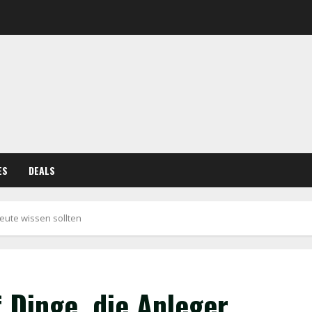
ES
DEALS
heute wissen sollten
 Dinge, die Anleger