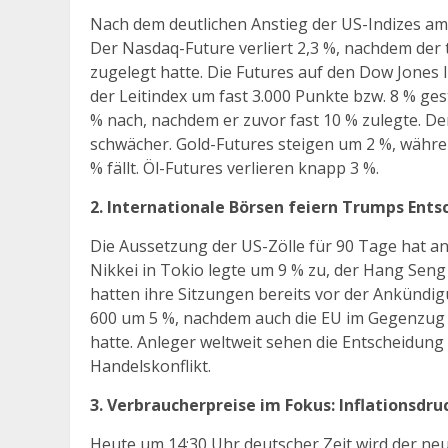
Nach dem deutlichen Anstieg der US-Indizes am 
Der Nasdaq-Future verliert 2,3 %, nachdem der
zugelegt hatte. Die Futures auf den Dow Jones 
der Leitindex um fast 3.000 Punkte bzw. 8 % ge
% nach, nachdem er zuvor fast 10 % zulegte. Der 
schwächer. Gold-Futures steigen um 2 %, währen
% fällt. Öl-Futures verlieren knapp 3 %.
2. Internationale Börsen feiern Trumps Ent
Die Aussetzung der US-Zölle für 90 Tage hat an
Nikkei in Tokio legte um 9 % zu, der Hang Seng
hatten ihre Sitzungen bereits vor der Ankündi
600 um 5 %, nachdem auch die EU im Gegenzug 
hatte. Anleger weltweit sehen die Entscheidung
Handelskonflikt.
3. Verbraucherpreise im Fokus: Inflationsdr
Heute um 14:30 Uhr deutscher Zeit wird der neu