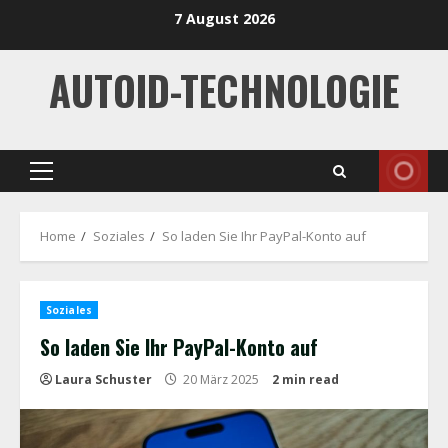
Skip
7 August 2026
to
content
AUTOID-TECHNOLOGIE
Primary
Menu
Home
Soziales
So laden Sie Ihr PayPal-Konto auf
Soziales
So laden Sie Ihr PayPal-Konto auf
Laura Schuster
20 März 2025
2 min read